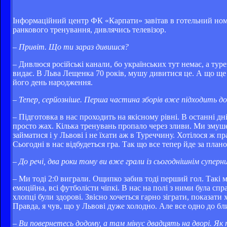
Інформаційний центр ФК «Карпати» завітав в готельний ном
ранкового тренування, дивлячись телевізор.
– Привіт. Що ти зараз дивишся?
– Дивлюся російські канали, бо українських тут немає, а тур
видає. В Льва Лещенка 70 років, мушу дивитися це. А що ще
його день народження.
– Тепер, серйозніше. Перша частина зборів вже підходить д
– Підготовка в нас проходить на якісному рівні. В останні д
просто жах. Кілька тренувань пропало через зливи. Ми змушен
займатися і у Львові і не їхати аж в Туреччину. Хотілося ж
Сьогодні в нас відбудеться гра. Так що все тепер йде за план
– До речі, два роки тому ви вже грали із сьогоднішнім супе
– Ми тоді 2:0 виграли. Ощипко забив тоді перший гол. Такі м
емоційна, всі футболісти чіпкі. В нас на полі з ними була сп
хлопці були здорові. Звісно хочеться гарно зіграти, показати
Правда, я чув, що у Львові дуже холодно. Але все одно до б
– Ви повернетесь додому, а там мінус двадцять на дворі. Як