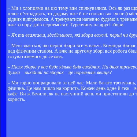
– Ми з хлопцями на цю тему вже спілкувалися. Ось як раз щой
плюс п’ятнадцять, то додому вже й не сильно так тягне (смі
рідних відігріємося. А тренуватися напевно будемо в тренаже
вже за пару днів вернемося в Туреччину на другі збори.
– Як ти вважаєш, здебільшого, які збори важчі: перші чи дру
– Мені здається, що перші збори все ж важчі. Команда збираєт
над фізичним станом. А вже на другому зборі вся робота біл
готуватимемося до сезону.
– Після зборів у вас буде кілька днів вихідних. На днях трен
думка – вихідний на зборах – це нормальне явище?
– Ми гарно попрацювали за цей час. Мали багато тренувань, 
фізична. Це нам пішло на користь. Кожен день одне й теж – 
кафе. Ви ж бачили, як на наступний день ми приступили до т
користь.