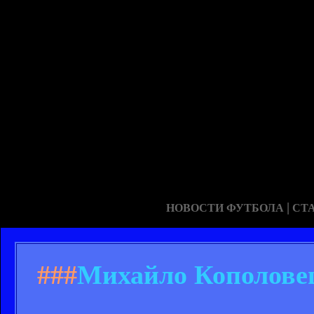
|
НОВОСТИ ФУТБОЛА
СТ
###
Михайло Кополовец