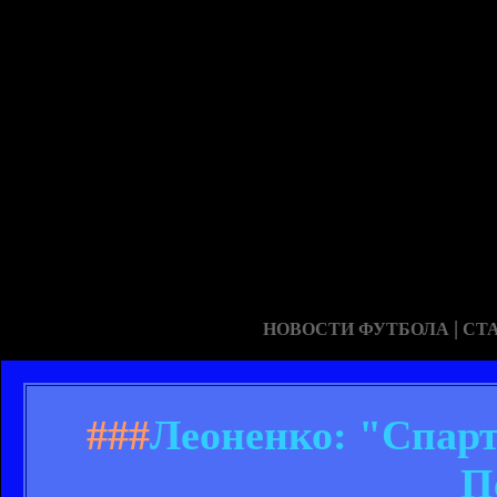
|
НОВОСТИ ФУТБОЛА
СТ
###
Леоненко: "Спарт
П