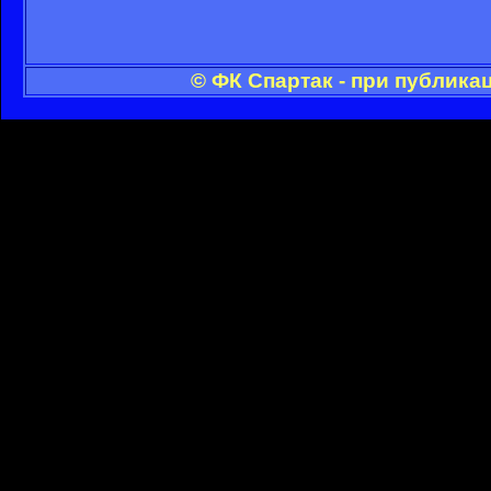
© ФК Спартак - при публика