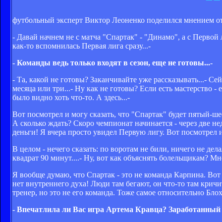
футбольный эксперт Виктор Леоненко поделился мнением от
- Давай начнем не с матча "Спартак" - "Динамо", а с Первой
как-то вспомнилась Первая лига сразу...-
- Команды ведь только входят в сезон, еще не готовы...-
- Та, какой не готовы? Заканчивайте уже рассказывать...- С
месяца или три...- Ну как не готовы? Если есть мастерство - 
было видно хоть что-то. А здесь...-
Вот посмотрел и могу сказать, что "Спартак" будет пятый-шес
А сколько ждать? Скоро чемпионат начинается - через две не
деньги! Я вчера просто увидел Первую лигу. Вот посмотрел и
В целом - нечего сказать: по воротам не били, ничего не де
квадрат 90 минут....- Ну, вот как объяснять болельщикам? М
Я вообще думаю, что Спартак - это не команда Карпина. Вот о
нет внутреннего духа! Люди там бегают, он что-то там кричит:
тренер, но это не его команда. Тоже самое относительно Блохи
- Впечатлила ли Вас игра Артема Кравца? Заработанный п