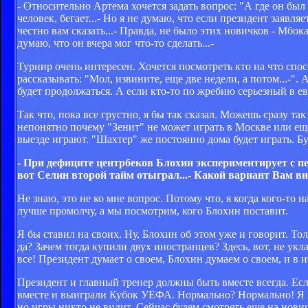
- Относительно Артема хочется задать вопрос: "А где он был 
человек, бегает...- Но я не думаю, что если президент заявля
честно вам сказать...- Правда, не было этих новичков - Мбок
думаю, что он вчера мог что-то сделать...-
Турнир очень интересен. Хочется посмотреть кто на что спос
рассказывать: "Мол, извините, еще две недели, а потом...-". 
будет продолжаться. А если кто-то по жребию серьезный в евр
Так что, пока все грустно, я бы так сказал. Можешь сразу та
непонятно почему "Зенит" не может играть в Москве или еще 
выезде играют. "Шахтер" же постоянно дома будет играть. Бу
- При дефиците центрбеков Блохин экспериментирует с пе
вот Селин второй тайм отыграл...- Какой вариант Вам в
Не знаю, это не ко мне вопрос. Потому что, я когда кого-то
лучше промолчу, а мы посмотрим, кого Блохин поставит.
Я бы ставил на своих. Ну, Блохин об этом уже и говорит. То
да? Зачем тогда купили двух иностранцев? Здесь, вот, не укла
все! Президент думает о своем, Блохин думаем о своем, и в и
Президент и главный тренер должны быть вместе всегда. Если т
вместе и выиграли Кубок УЕФА. Нормально? Нормально! Я не 
но игры никто не видит. Сейчас будем смотреть еще на нович