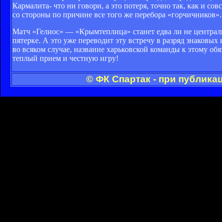
Кармалита- что ни говори, а это потеря, точно так, как и 
со стороны по причине все того же перебора «горчичников».
Матч «Гелиос» — «Крымтеплица» станет едва ли не центральны
пятерке. А это уже переводит эту встречу в разряд знаковых
во всяком случае, название харьковской команды к этому об
теплый прием и честную игру!
© ФК Спартак - при публика