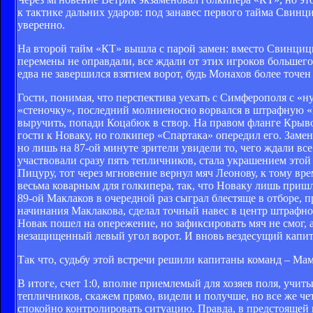
к тактике дальних ударов: под занавес первого тайма Свинц
уверенно.
На второй тайм «КТ» вышла с парой замен: вместо Свинциц
перемены не оправдали, все ждали от этих игроков большего
едва не завершился взятием ворот, будь Монахов более точе
Гости, понимая, что перспектива уехать с Симферополя с «н
«стеночку», последний молниеносно ворвался в штрафную «К
выручить, попади Коцабюк в створ. На правом фланге Крывов
гости к Новаку, но голкипер «Спартака» опередил его. Заме
но лишь на 87-ой минуте зрители увидели то, чего ждали вс
участвовали сразу пять тепличников, стала украшением этой
Пицуру, тот через мгновение вернул мяч Леонову, к тому в
весьма коварным для голкипера, так, что Новаку лишь пришло
89-ой Маклаков в очередной раз сыграл блестяще в отборе,
начинания Маклакова, сделал точный навес в центр штрафно
Новак пошел на опережение, но зафиксировать мяч не смог, 
незащищенный левый угол ворот. И вновь вездесущий капита
Так что, судьбу этой встречи решили капитаны команд – Мам
В итоге, счет 1:0, вполне приемлемый для хозяев поля, уч
тепличников, скажем прямо, видели и получше, но все же че
спокойно контролировать ситуацию. Правда, в предстоящей 