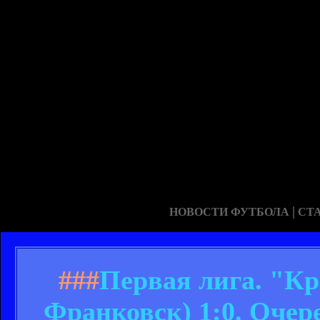
|
НОВОСТИ ФУТБОЛА
СТ
###
Первая лига. "К
Франковск) 1:0. Оче