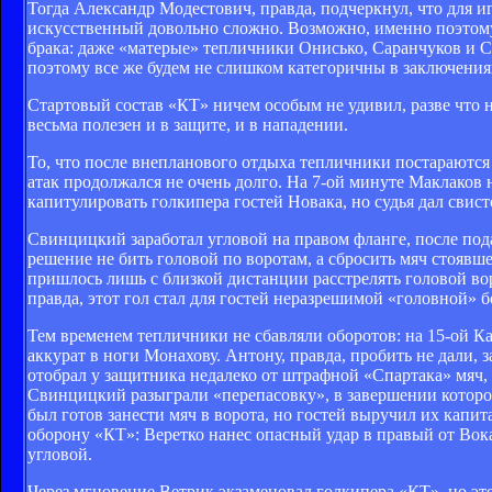
Тогда Александр Модестович, правда, подчеркнул, что для и
искусственный довольно сложно. Возможно, именно поэтому
брака: даже «матерые» тепличники Онисько, Саранчуков и 
поэтому все же будем не слишком категоричны в заключения
Стартовый состав «КТ» ничем особым не удивил, разве что 
весьма полезен и в защите, и в нападении.
То, что после внепланового отдыха тепличники постараются
атак продолжался не очень долго. На 7-ой минуте Маклаков
капитулировать голкипера гостей Новака, но судья дал свист
Свинцицкий заработал угловой на правом фланге, после по
решение не бить головой по воротам, а сбросить мяч стоявш
пришлось лишь с близкой дистанции расстрелять головой во
правда, этот гол стал для гостей неразрешимой «головной» б
Тем временем тепличники не сбавляли оборотов: на 15-ой К
аккурат в ноги Монахову. Антону, правда, пробить не дали, 
отобрал у защитника недалеко от штрафной «Спартака» мяч,
Свинцицкий разыграли «перепасовку», в завершении которо
был готов занести мяч в ворота, но гостей выручил их кап
оборону «КТ»: Веретко нанес опасный удар в правый от Вок
угловой.
Через мгновение Ветрик экзаменовал голкипера «КТ», но э