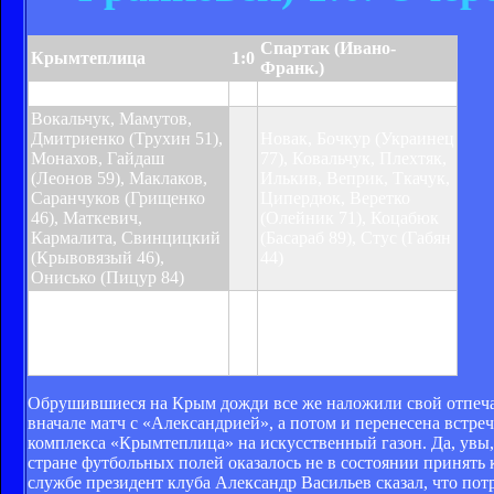
Спартак (Ивано-
Крымтеплица
1:0
Франк.)
Мамутов 10
Вокальчук, Мамутов,
Дмитриенко (Трухин 51),
Новак, Бочкур (Украинец
Монахов, Гайдаш
77), Ковальчук, Плехтяк,
(Леонов 59), Маклаков,
Илькив, Веприк, Ткачук,
Саранчуков (Грищенко
Ципердюк, Веретко
46), Маткевич,
(Олейник 71), Коцабюк
Кармалита, Свинцицкий
(Басараб 89), Стус (Габян
(Крывовязый 46),
44)
Онисько (Пицур 84)
Предупреждения:
Гайдаш 29, Кармалита
Предупреждения:
61, Леонов 73, Монахов
Ткачук 52, Басараб 90
90
Обрушившиеся на Крым дожди все же наложили свой отпеча
вначале матч с «Александрией», а потом и перенесена встр
комплекса «Крымтеплица» на искусственный газон. Да, увы, 
стране футбольных полей оказалось не в состоянии принять 
службе президент клуба Александр Васильев сказал, что потр