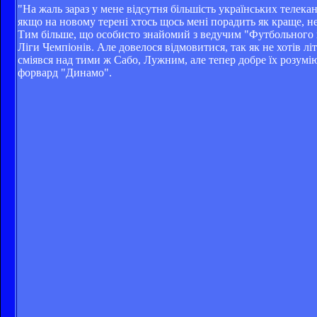
"На жаль зараз у мене відсутня більшість українських телек
якщо на новому терені хтось щось мені порадить як краще, не
Тим більше, що особисто знайомий з ведучим "Футбольного в
Ліги Чемпіонів. Але довелося відмовитися, так як не хотів л
сміявся над тими ж Сабо, Лужним, але тепер добре їх розумію.
форвард "Динамо".