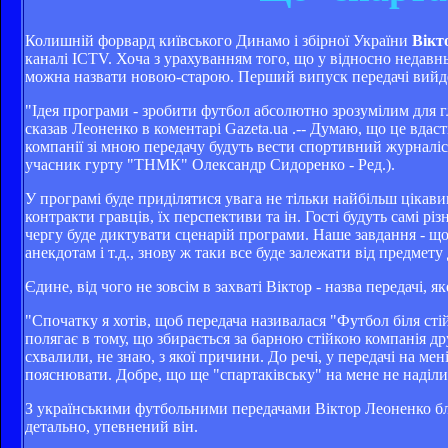
Колишній форвард київського Динамо і збірної України
Вікт
каналі ICTV. Хоча з урахуванням того, що у відносно недавн
можна назвати новою-старою. Перший випуск передачі вийде
"Ідея програми - зробити футбол абсолютно зрозумілим для гл
сказав Леоненко в коментарі Gazeta.ua .-- Думаю, що це вдасть
компанії зі мною передачу будуть вести спортивний журналіс
учасник гурту "ТНМК" Олександр Сидоренко - Ред.).
У програмі буде приділятися увага не тільки найбільш цікави
контракти гравців, їх перспективи та ін. Гості будуть самі рі
чергу буде диктувати сценарій програми. Наше завдання - щоб
анекдотам і т.д., знову ж таки все буде залежати від предмету
Єдине, від чого не зовсім в захваті Віктор - назва передачі,
"Спочатку я хотів, щоб передача називалася "Футбол біля стій
полягає в тому, що збирається за барною стійкою компанія дру
схвалили, не знаю, з якої причини. До речі, у передачі на ме
пояснювати. Добре, що ще "спартаківську" на мене не наділи 
З українськими футбольними передачами Віктор Леоненко бли
детально, упевнений він.