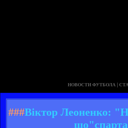
|
НОВОСТИ ФУТБОЛА
СТ
###
Віктор Леоненко: "Н
що"спарта