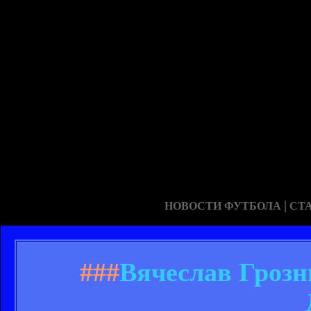
|
НОВОСТИ ФУТБОЛА
СТ
###
Вячеслав Грозн