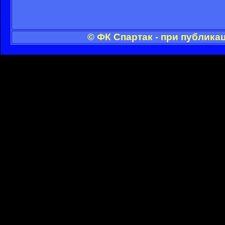
© ФК Спартак - при публика