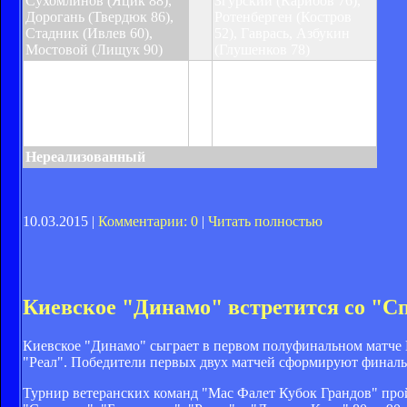
Сухомлинов (Яцик 88),
Згурский (Карибов 76),
Дорогань (Твердюк 86),
Ротенберген (Костров
Стадник (Ивлев 60),
52), Гаврась, Азбукин
Мостовой (Лищук 90)
(Глушенков 78)
Предупреждения:
Черномор 10, Мамонов
Предупреждения:
36, Охрименко 50,
Мостовой 71
Азбукин 55, Глушенков
83
Нереализованный
10.03.2015 |
Комментарии: 0
|
Читать полностью
Киевское "Динамо" встретится со "С
Киевское "Динамо" сыграет в первом полуфинальном матче К
"Реал". Победители первых двух матчей сформируют финальн
Турнир ветеранских команд "Мас Фалет Кубок Грандов" про