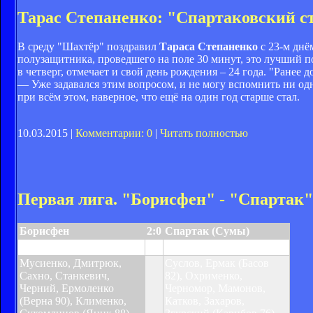
Тарас Степаненко: "Спартаковский ст
В среду "Шахтёр" поздравил
Тараса Степаненко
с 23-м днё
полузащитника, проведшего на поле 30 минут, это лучший по
в четверг, отмечает и свой день рождения – 24 года. "Ранее
— Уже задавался этим вопросом, и не могу вспомнить ни одн
при всём этом, наверное, что ещё на один год старше стал.
10.03.2015 |
Комментарии: 0
|
Читать полностью
Первая лига. "Борисфен" - "Спартак"
Борисфен
2:0
Спартак (Сумы)
Мостовой 67, Ивлев 87
Мусиенко, Дмитрюк,
Суслов, Ермак (Басов
Сахно, Станкевич,
82), Охрименко,
Черний, Ермоленко
Черномор, Мамонов,
(Верна 90), Клименко,
Катков, Захаров,