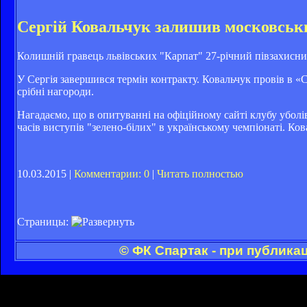
Сергій Ковальчук залишив московськ
Колишній гравець львівських "Карпат" 27-річний півзахисн
У Сергія завершився термін контракту. Ковальчук провів в «Сп
срібні нагороди.
Нагадаємо, що в опитуванні на офіційному сайті клубу убол
часів виступів "зелено-білих" в українському чемпіонаті. К
10.03.2015 |
Комментарии: 0
|
Читать полностью
Страницы:
© ФК Спартак - при публика