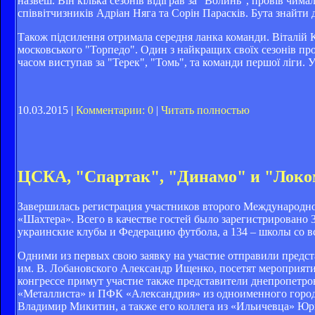
назвеш. Він кілька сезонів відіграв за "Волинь", провів чима
співвітчизників Адріан Няга та Сорін Парасків. Бута знайти д
Також підсилення отримала середня ланка команди. Віталій
московського "Торпедо". Один з найкращих своїх сезонів про
часом виступав за "Терек", "Томь", та команди першої ліги. 
10.03.2015 |
Комментарии: 0
|
Читать полностью
ЦСКА, "Спартак", "Динамо" и "Локом
Завершилась регистрация участников второго Международно
«Шахтера». Всего в качестве гостей было зарегистрировано 
украинские клубы и Федерацию футбола, а 134 – школы со в
Одними из первых свою заявку на участие отправили пред
им. В. Лобановского Александр Ищенко, посетят мероприят
конгрессе примут участие также представители днепропетро
«Металлиста» и ПФК «Александрия» из одноименного города
Владимир Микитин, а также его коллега из «Ильичевца» Юри