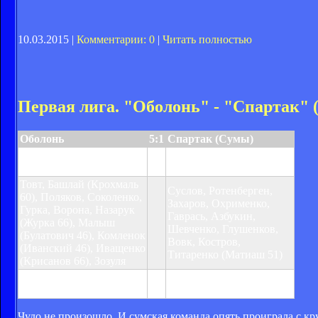
10.03.2015 |
Комментарии: 0
|
Читать полностью
Первая лига. "Оболонь" - "Спартак" 
Оболонь
5:1
Спартак (Сумы)
Зозуля 16, Ворона 51,
Гаврась 90
Булатович 71, 81, 85
Товт, Башлай (Крохмаль
Суслов, Ротенберген,
60), Поляков, Соколенко,
Захаров, Охрименко,
Гурка, Ворона, Назарук
Гаврась, Азбукин,
(Журка 66), Малыш
Шевченко, Глушенков,
(Булатович 46), Комленок
Вовк, Костров,
(Иванский 46), Иващенко
Титаренко (Матиаш 51)
(Крисанов 66), Зозуля
Предупреждения:
Комленок 37
Чудо не произошло. И сумская команда опять проиграла с к