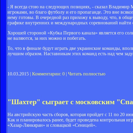
- Я всегда стою на следующих позициях, - сказал Владимир
игроками, во благо футболу и его пропаганде. Это вне всяко
нему готовы. В очередной раз прихожу к выводу, что, в общ
графике внутренних и международных соревнований найти оп
Хорошей стороной «Кубка Первого канала» является его сол
не валяются, за них можно и побегать.
То, что в финале будут играть две украинские команды, впо
лучшим образом. Наставникам этих команд есть над чем заду
10.03.2015 |
Комментарии: 0
|
Читать полностью
"Шахтер" сыграет с московским "Сп
На австрийскую часть сборов, которая пройдет с 11 по 20 и
Как и планировалось ранее, будет проведена контрольная и
«Хазар-Лянкяран» и словацкой «Сеницей».