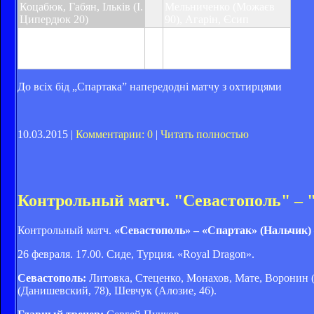
Коцабюк, Габян, Ільків (І.
Мельниченко (Можаєв
Ципердюк 20)
90), Агарін, Єсип
Предупреждения:
:
Предупреждения:
Коцабюк 58, Кавінський
Гольдін 90
85
До всіх бід „Спартака” напередодні матчу з охтирцями
10.03.2015 |
Комментарии: 0
|
Читать полностью
Контрольный матч. "Севастополь" – 
Контрольный матч.
«Севастополь» – «Спартак» (Нальчик) 
26 февраля. 17.00. Сиде, Турция. «Royal Dragon».
Севастополь:
Литовка, Стеценко, Монахов, Мате, Воронин (И
(Данишевский, 78), Шевчук (Алозие, 46).