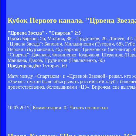
Кубок Первого канала. "Црвена Звезд
"Црвена Звезда" - "Спартак" 2:5
Голы:
Баркош, 56, Молина, 88 – Прудников, 26, Динеев, 42, 
"Црвена Звезда": Банович, Миладинович (Туторич, 68), Гуйе
Перович (Бурзанович, 46), Баркош, Тричковски (Бетолигар, 4
"Спартак": Джанаев, Филипенко, Кудряшов, Штранцль (Паршив
Майдана, Дзюба, Прудников (Павлюченко, 66)
Предупреждён:
Туторич, 69
Матч между «Спартаком» и «Црвеной Звездой» решал, кто же
«Звезде» нужно было обыгрывать российский клуб с большей р
приветствовались болельщиками «ЦЗ». Впрочем, сие выгляде
10.03.2015 |
Комментарии: 0
|
Читать полностью