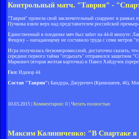
Контрольный матч. "Таврия" - "Спарт
"Таврия" провела свой заключительный спарринг в рамках п
Пучкова взяли верх над представителем российской премьер-
Единственный в поединке мяч был забит на 44-й минуте: Ла
Фещуку – нападающему не составило труда с семи метров "пр
Игра получилась бескомпромиссной, достаточно сказать, что 
середине первого тайма "отдыхать" отправился защитник "
Маркович (вторая желтая карточка) и Павел Хайдучек (прере
Гол:
Идахор 44
Состав "Таврии":
Бандура, Джуричич (Кривошеев, 46), Мона
10.03.2015 |
Комментарии: 0
|
Читать полностью
Максим Калиниченко: "В Спартаке я н