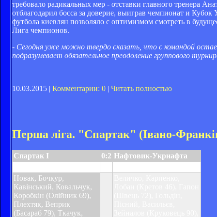
требовало радикальных мер - отставки главного тренера Ан
отблагодарил босса за доверие, выиграв чемпионат и Кубок У
футбола киевлян позволяло с оптимизмом смотреть в будуще
Лига чемпионов.
- Сегодня уже можно твердо сказать, что с командой ост
подразумевает обязательное преодоление группового турни
10.03.2015 |
Комментарии: 0
|
Читать полностью
Перша ліга. "Спартак" (Івано-Франків
Спартак І
0:2
Нафтовик-Укрнафта
Карпенко 18, Єсип 87
Новак, Бочкур,
Величко, Карпенко,
Кавінський, Ковальчук,
Лобан (Кретов 46), Гапон
Коробкін (Олійник 69),
(Швець 72), Гольдін,
Плехтяк, Веприк
Пісний, Васильєв,
(Басараб 79), Ткачук,
Зейналов (Круковець 90),